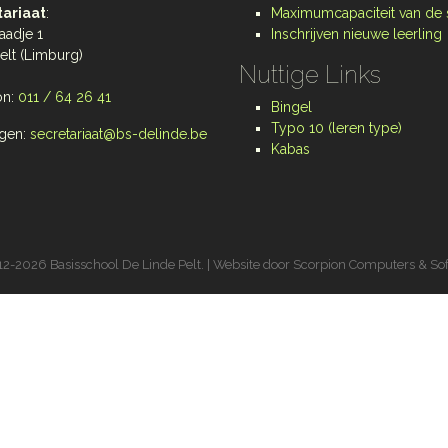
ariaat
:
Maximumcapaciteit van de
aadje 1
Inschrijven nieuwe leerling
elt (Limburg)
Nuttige Links
on:
011 / 64 26 41
Bingel
Typo 10 (leren type)
gen:
secretariaat@bs-delinde.be
Kabas
2-2026 Basisschool De Linde Pelt. | Website door
Scorpion Computers & So