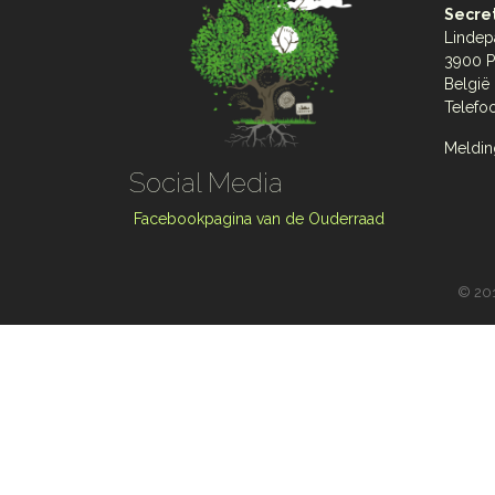
Secret
Lindep
3900 P
België
Telefo
Meldin
Social Media
Facebookpagina van de Ouderraad
©
201