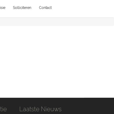
isie
Solliciteren
Contact
tie
Laatste Nieuws