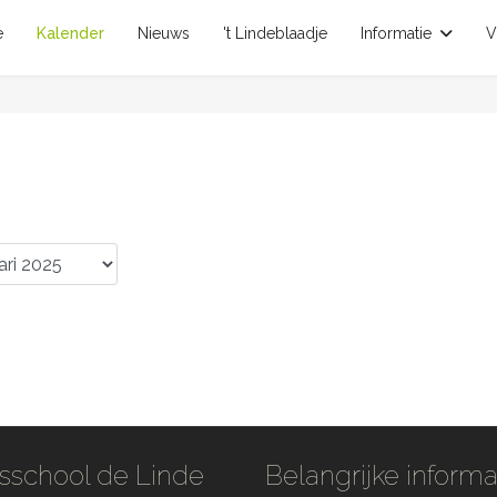
e
Kalender
Nieuws
't Lindeblaadje
Informatie
V
sschool de Linde
Belangrijke informa