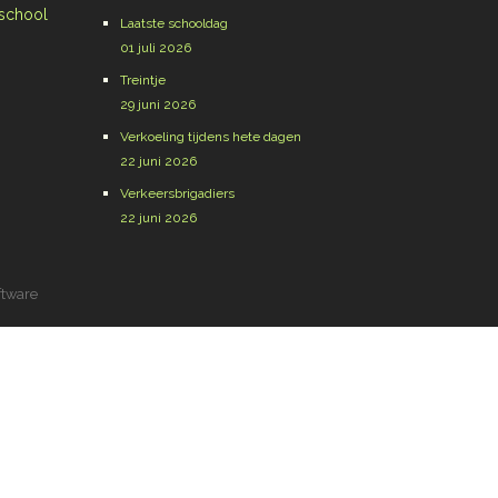
 school
Laatste schooldag
01 juli 2026
Treintje
29 juni 2026
Verkoeling tijdens hete dagen
22 juni 2026
Verkeersbrigadiers
22 juni 2026
ftware